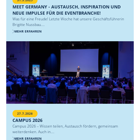
31.3.2025
MEET GERMANY - AUSTAUSCH, INSPIRATION UND
NEUE IMPULSE FÜR DIE EVENTBRANCHE!
Was für eine Freude! Letzte Woche hat unsere Geschäftsführerin
Brigitte Nussbau....
MEHR ERFAHREN
27.7.2026
CAMPUS 2026
Campus 2026 – Wissen teilen, Austausch fördern, gemeinsam
weiterdenken. Auch in....
MEHR ERFAHREN