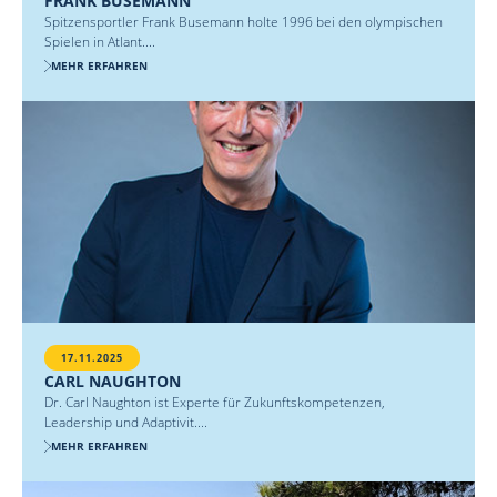
FRANK BUSEMANN
Spitzensportler Frank Busemann holte 1996 bei den olympischen
Spielen in Atlant....
MEHR ERFAHREN
17.11.2025
CARL NAUGHTON
Dr. Carl Naughton ist Experte für Zukunftskompetenzen,
Leadership und Adaptivit....
MEHR ERFAHREN