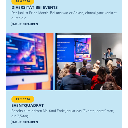
18.6.2026
DIVERSITÄT BEI EVENTS
Der Juni ist Pride Month. Bei uns war er Anlass, einmal ganz konkret
durch die ....
MEHR ERFAHREN
23.2.2026
EVENTQUADRAT
Bereits zum dritten Mal fand Ende Januar das "Eventquadrat" statt,
ein 2,5-tägi....
MEHR ERFAHREN