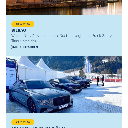
18.6.2026
BILBAO
Wo der Nervión sich durch die Stadt schlängelt und Frank Gehrys
Titankurven das....
MEHR ERFAHREN
23.2.2026