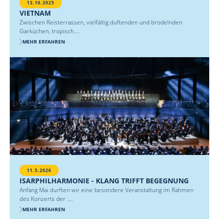
13.10.2025
VIETNAM
Zwischen Reisterrassen, vielfältig duftenden und brodelnden
Garküchen, tropisch....
MEHR ERFAHREN
11.5.2026
ISARPHILHARMONIE - KLANG TRIFFT BEGEGNUNG
Anfang Mai durften wir eine besondere Veranstaltung im Rahmen
des Konzerts der ....
MEHR ERFAHREN