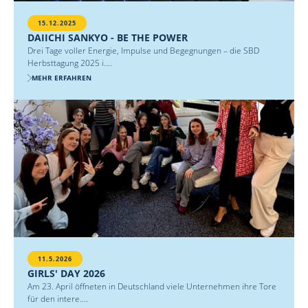
15.12.2025
DAIICHI SANKYO - BE THE POWER
Drei Tage voller Energie, Impulse und Begegnungen – die SBD
Herbsttagung 2025 i....
MEHR ERFAHREN
11.5.2026
GIRLS' DAY 2026
Am 23. April öffneten in Deutschland viele Unternehmen ihre Tore
für den intere....