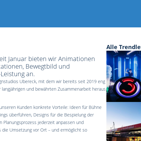
Alle Trendle
it Januar bieten wir Animationen
tationen, Bewegtbild und
Leistung an.
gnstudios Ubereck, mit dem wir bereits seit 2019 eng
er langjährigen und bewährten Zusammenarbeit heraus
unseren Kunden konkrete Vorteile: Ideen für Bühne
ings überführen, Designs für die Bespielung der
en Planungsprozess jederzeit anpassen und
 die Umsetzung vor Ort – und ermöglicht so