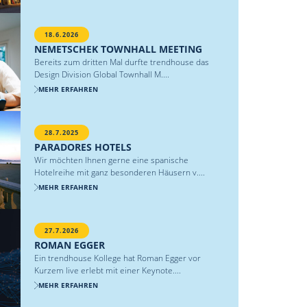
18.6.2026
NEMETSCHEK TOWNHALL MEETING
Bereits zum dritten Mal durfte trendhouse das
Design Division Global Townhall M....
MEHR ERFAHREN
28.7.2025
PARADORES HOTELS
Wir möchten Ihnen gerne eine spanische
Hotelreihe mit ganz besonderen Häusern v....
MEHR ERFAHREN
27.7.2026
ROMAN EGGER
Ein trendhouse Kollege hat Roman Egger vor
Kurzem live erlebt mit einer Keynote....
MEHR ERFAHREN