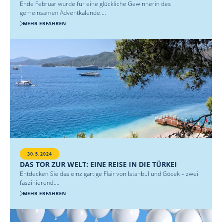
Ende Februar wurde für eine glückliche Gewinnerin des
gemeinsamen Adventkalende....
MEHR ERFAHREN
30.5.2024
DAS TOR ZUR WELT: EINE REISE IN DIE TÜRKEI
Entdecken Sie das einzigartige Flair von Istanbul und Göcek – zwei
faszinierend....
MEHR ERFAHREN