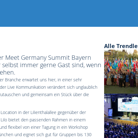
Alle Trendle
er Meet Germany Summit Bayern
r selbst immer gerne Gast sind, wenn
tehen.
r Branche erwartet uns hier, in einer sehr
er Live Kommunikation verändert sich unglaublich
uszutauschen und gemeinsam ein Stück über die
Location in der Lilienthalallee gegenüber der
s Lilo bietet den passenden Rahmen in einem
nd flexibel von einer Tagung in ein Workshop
ünchen und eignet sich gut für Gruppen bis 130