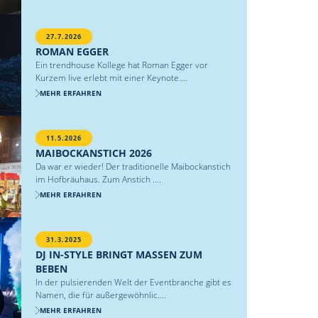
27.7.2026
ROMAN EGGER
Ein trendhouse Kollege hat Roman Egger vor
Kurzem live erlebt mit einer Keynote....
MEHR ERFAHREN
11.5.2026
MAIBOCKANSTICH 2026
Da war er wieder! Der traditionelle Maibockanstich
im Hofbräuhaus. Zum Anstich ....
MEHR ERFAHREN
31.3.2025
DJ IN-STYLE BRINGT MASSEN ZUM
BEBEN
In der pulsierenden Welt der Eventbranche gibt es
Namen, die für außergewöhnlic....
MEHR ERFAHREN