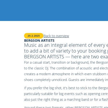
Back to overview
25.2.2025
BERGSON ARTISTS
Music as an integral element of every e
to add a bit of variety to your booking 
BERGSON ARTISTS — here are two exa
For a casual start, transition or background, the Bergs
to the classic DJ. The combination of acoustic and elect
creates a modern atmosphere in which even stubborn danc
shoes completely unnoticed. Guests are immediately imme
If you prefer the big shot, it's best to stick to the Ber
particularly suitable for big events such as opening cere
also just the right thing as a marching band or for a fla
Around these two formats, other BERGSON ARTISTS ele