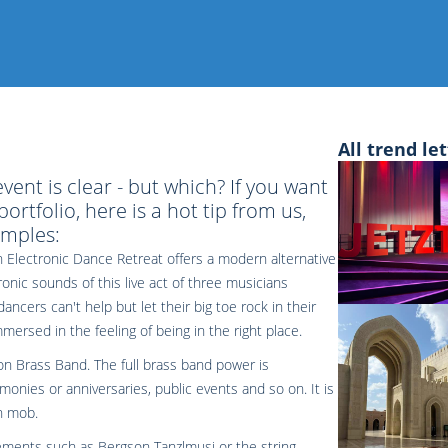
All trend let
vent is clear - but which? If you want
portfolio, here is a hot tip from us,
mples:
on Electronic Dance Retreat offers a modern alternative
ronic sounds of this live act of three musicians
ers can't help but let their big toe rock in their
rsed in the feeling of being in the right place.
gson Brass Band. The full brass band power is
monies or anniversaries, public events and so on. It is
sh mob.
ments such as Bergson Tanzlmusi or the string