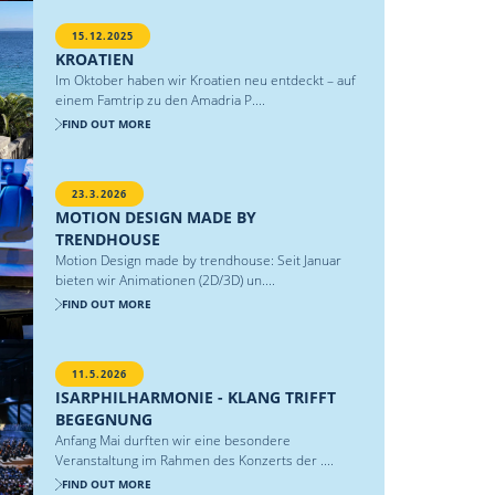
15.12.2025
KROATIEN
Im Oktober haben wir Kroatien neu entdeckt – auf
einem Famtrip zu den Amadria P....
FIND OUT MORE
23.3.2026
MOTION DESIGN MADE BY
TRENDHOUSE
Motion Design made by trendhouse: Seit Januar
bieten wir Animationen (2D/3D) un....
FIND OUT MORE
11.5.2026
ISARPHILHARMONIE - KLANG TRIFFT
BEGEGNUNG
Anfang Mai durften wir eine besondere
Veranstaltung im Rahmen des Konzerts der ....
FIND OUT MORE