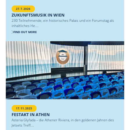
27.7.2026
ZUKUNFTSMUSIK IN WIEN
230 Teilnehmende, ein historisches Palais und ein Forumstag als
inhaltliches He....
FIND OUT MORE
17.11.2025
FESTAKT IN ATHEN
Asteria Glyfada – die Athener Riviera, in den goldenen Jahren des
Jetsets Treff....