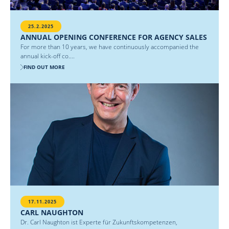
25.2.2025
ANNUAL OPENING CONFERENCE FOR AGENCY SALES
For more than 10 years, we have continuously accompanied the
annual kick-off co....
FIND OUT MORE
17.11.2025
CARL NAUGHTON
Dr. Carl Naughton ist Experte für Zukunftskompetenzen,