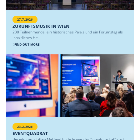
27.7.2026
ZUKUNFTSMUSIK IN WIEN
230 Teilnehmende, ein historisches Palais und ein Forumstag als
inhaltliches He....
FIND OUT MORE
23.2.2026
EVENTQUADRAT
Bereits zum dritten Mal fand Ende Januar das "Eventquadrat" statt,