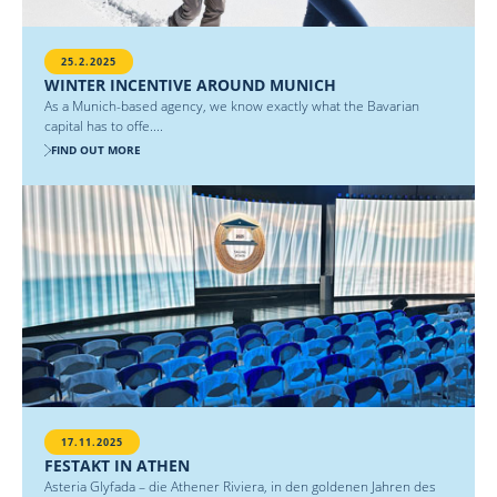
25.2.2025
WINTER INCENTIVE AROUND MUNICH
As a Munich-based agency, we know exactly what the Bavarian
capital has to offe....
FIND OUT MORE
17.11.2025
FESTAKT IN ATHEN
Asteria Glyfada – die Athener Riviera, in den goldenen Jahren des