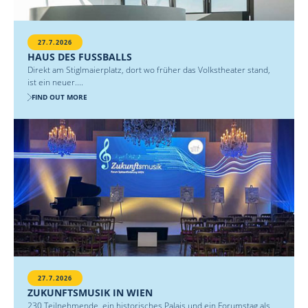
27.7.2026
HAUS DES FUSSBALLS
Direkt am Stiglmaierplatz, dort wo früher das Volkstheater stand,
ist ein neuer....
FIND OUT MORE
27.7.2026
ZUKUNFTSMUSIK IN WIEN
230 Teilnehmende, ein historisches Palais und ein Forumstag als