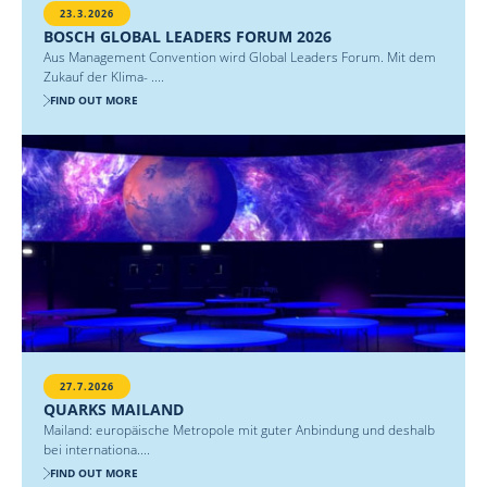
23.3.2026
BOSCH GLOBAL LEADERS FORUM 2026
Aus Management Convention wird Global Leaders Forum. Mit dem
Zukauf der Klima- ....
FIND OUT MORE
27.7.2026
QUARKS MAILAND
Mailand: europäische Metropole mit guter Anbindung und deshalb
bei internationa....
FIND OUT MORE