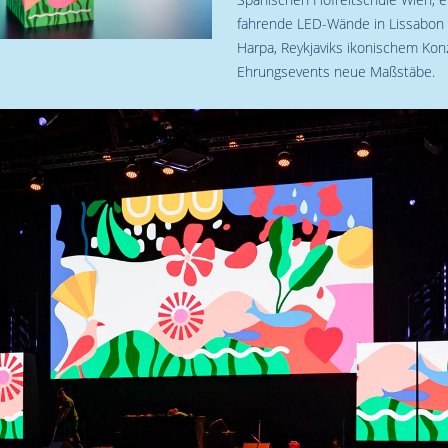
fahrende LED-Wände in Lissabon o
Harpa, Reykjaviks ikonischem Kon
Ehrungsevents neue Maßstäbe.