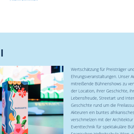
l
Wertschätzung für Preisträger und
Ehrungsveranstaltungen. Unser Ansp
mitreißende Bühnenshows zu verwan
der Location, ihrer Geschichte, i
Lebensfreude, Streetart und Inter
Geschichte rund um die Freilass
Akteuren ein buntes afrikanische
verschmelzen mit der Architektur 
Eventtechnik für spektakuläre Bü
Spanischen Hofreitschule Wien, e