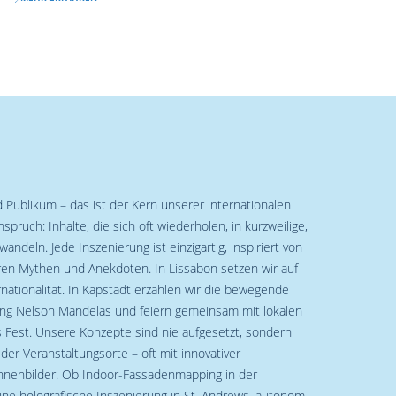
 Publikum – das ist der Kern unserer internationalen
ruch: Inhalte, die sich oft wiederholen, in kurzweilige,
deln. Jede Inszenierung ist einzigartig, inspiriert von
hren Mythen und Anekdoten. In Lissabon setzen wir auf
nationalität. In Kapstadt erzählen wir die bewegende
ung Nelson Mandelas und feiern gemeinsam mit lokalen
s Fest. Unsere Konzepte sind nie aufgesetzt, sondern
der Veranstaltungsorte – oft mit innovativer
hnenbilder. Ob Indoor-Fassadenmapping in der
ine holografische Inszenierung in St. Andrews, autonom