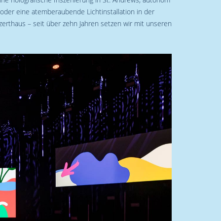
der eine atemberaubende Lichtinstallation in der
zerthaus – seit über zehn Jahren setzen wir mit unseren