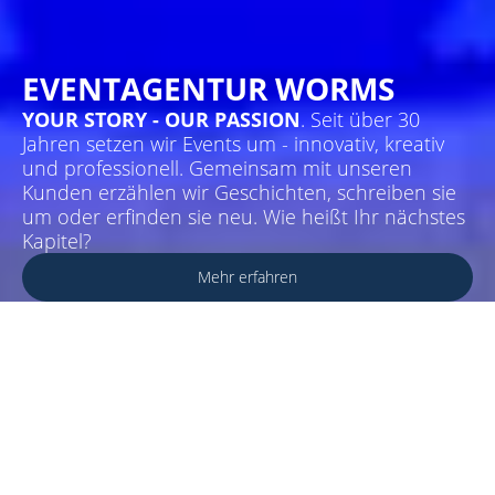
EVENTAGENTUR WORMS
YOUR STORY - OUR PASSION
. Seit über 30
Jahren setzen wir Events um - innovativ, kreativ
und professionell. Gemeinsam mit unseren
Kunden erzählen wir Geschichten, schreiben sie
um oder erfinden sie neu. Wie heißt Ihr nächstes
Kapitel?
Mehr erfahren