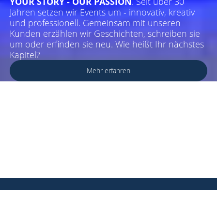
YOUR STORY - OUR PASSION
. Seit über 30
Jahren setzen wir Events um - innovativ, kreativ
und professionell. Gemeinsam mit unseren
Kunden erzählen wir Geschichten, schreiben sie
um oder erfinden sie neu. Wie heißt Ihr nächstes
Kapitel?
Mehr erfahren