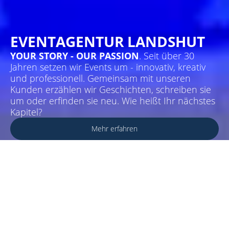
EVENTAGENTUR LANDSHUT
YOUR STORY - OUR PASSION
. Seit über 30
Jahren setzen wir Events um - innovativ, kreativ
und professionell. Gemeinsam mit unseren
Kunden erzählen wir Geschichten, schreiben sie
um oder erfinden sie neu. Wie heißt Ihr nächstes
Kapitel?
Mehr erfahren