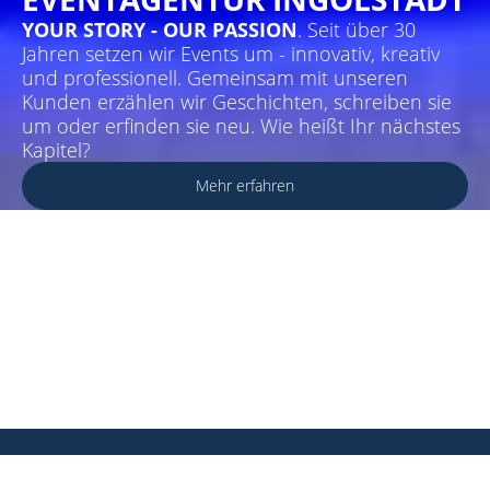
YOUR STORY - OUR PASSION
. Seit über 30
Jahren setzen wir Events um - innovativ, kreativ
und professionell. Gemeinsam mit unseren
Kunden erzählen wir Geschichten, schreiben sie
um oder erfinden sie neu. Wie heißt Ihr nächstes
Kapitel?
Mehr erfahren