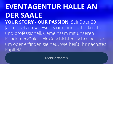
EVENTAGENTUR HALLE AN
DER SAALE
YOUR STORY - OUR PASSION
. Seit über 30
Jahren setzen wir Events um - innovativ, kreativ
und professionell. Gemeinsam mit unseren
Kunden erzählen wir Geschichten, schreiben sie
um oder erfinden sie neu. Wie heißt Ihr nächstes
Kapitel?
Mehr erfahren