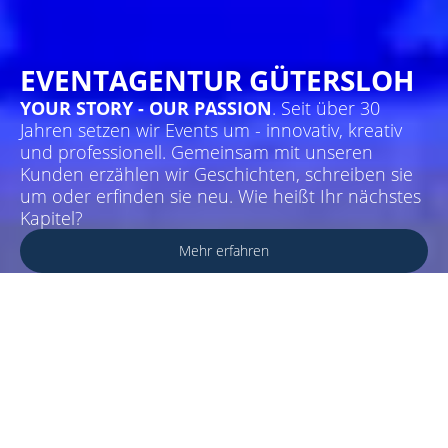
EVENTAGENTUR GÜTERSLOH
YOUR STORY - OUR PASSION
. Seit über 30
Jahren setzen wir Events um - innovativ, kreativ
und professionell. Gemeinsam mit unseren
Kunden erzählen wir Geschichten, schreiben sie
um oder erfinden sie neu. Wie heißt Ihr nächstes
Kapitel?
Mehr erfahren