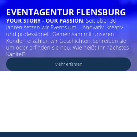
EVENTAGENTUR FLENSBURG
YOUR STORY - OUR PASSION
. Seit über 30
Jahren setzen wir Events um - innovativ, kreativ
und professionell. Gemeinsam mit unseren
Kunden erzählen wir Geschichten, schreiben sie
um oder erfinden sie neu. Wie heißt Ihr nächstes
Kapitel?
Mehr erfahren