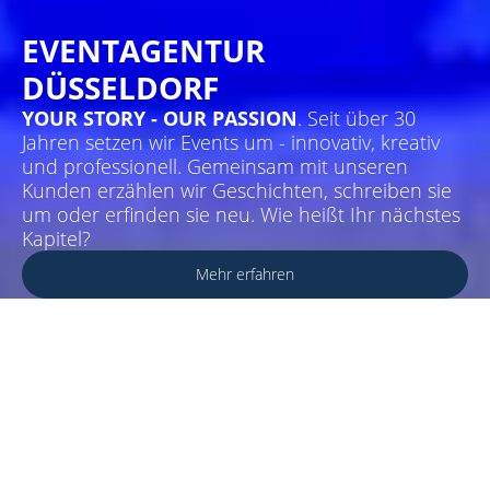
EVENTAGENTUR
DÜSSELDORF
YOUR STORY - OUR PASSION
. Seit über 30
Jahren setzen wir Events um - innovativ, kreativ
und professionell. Gemeinsam mit unseren
Kunden erzählen wir Geschichten, schreiben sie
um oder erfinden sie neu. Wie heißt Ihr nächstes
Kapitel?
Mehr erfahren