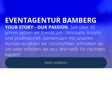
EVENTAGENTUR BAMBERG
YOUR STORY - OUR PASSION
. Seit über 30
Jahren setzen wir Events um - innovativ, kreativ
und professionell. Gemeinsam mit unseren
Kunden erzählen wir Geschichten, schreiben sie
um oder erfinden sie neu. Wie heißt Ihr nächstes
Kapitel?
Mehr erfahren